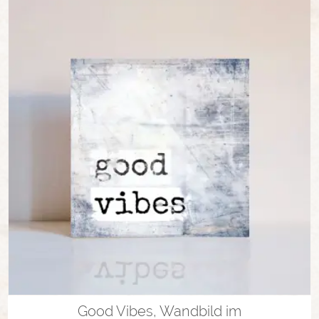
in vielen Varianten
Good Vibes, Wandbild im