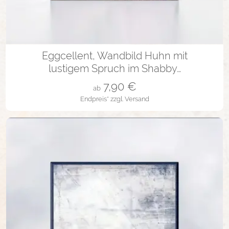
in vielen Varianten
Eggcellent, Wandbild Huhn mit
lustigem Spruch im Shabby…
7,90
€
ab
Endpreis*
zzgl. Versand