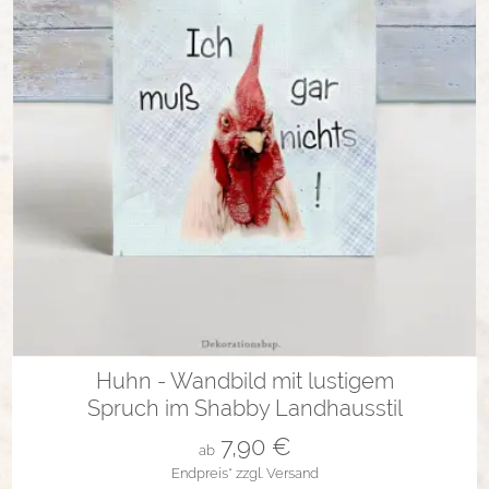
in vielen Varianten
Huhn - Wandbild mit lustigem
Spruch im Shabby Landhausstil
7,90
€
ab
Endpreis*
zzgl. Versand