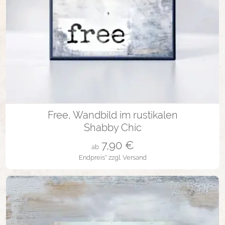
in vielen Varianten
Free, Wandbild im rustikalen
Shabby Chic
7,90
€
ab
Endpreis*
zzgl. Versand