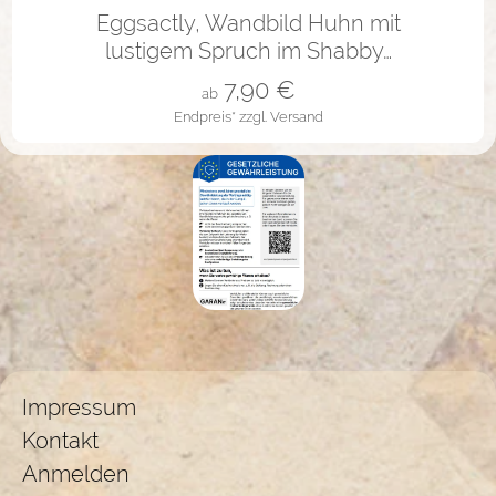
in vielen Varianten
Eggsactly, Wandbild Huhn mit
lustigem Spruch im Shabby…
7,90
€
ab
Endpreis*
zzgl. Versand
Impressum
Kontakt
Anmelden