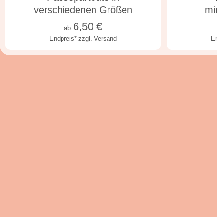
verschiedenen Größen
mi
6,50
€
ab
Endpreis*
zzgl. Versand
E