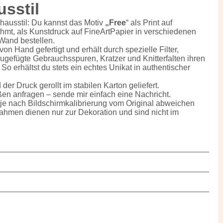
sstil
hausstil: Du kannst das Motiv
„Free
“ als Print auf
mt, als Kunstdruck auf FineArtPapier in verschiedenen
Wand bestellen.
von Hand gefertigt und erhält durch spezielle Filter,
zugefügte Gebrauchsspuren, Kratzer und Knitterfalten ihren
 So erhältst du stets ein echtes Unikat in authentischer
er Druck gerollt im stabilen Karton geliefert.
en anfragen – sende mir einfach eine Nachricht.
je nach Bildschirmkalibrierung vom Original abweichen
ahmen dienen nur zur Dekoration und sind nicht im