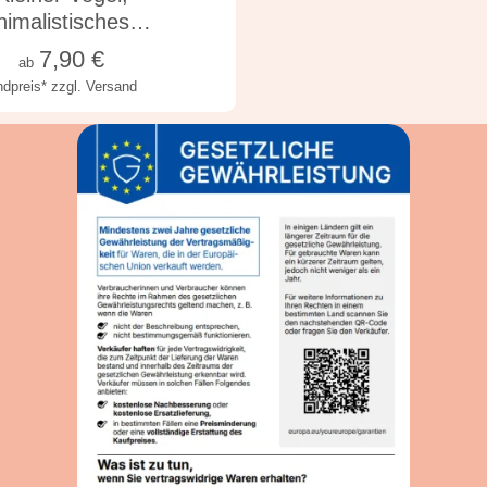
nimalistisches…
7,90
€
ab
ndpreis*
zzgl. Versand