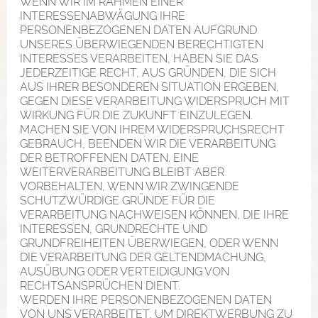
WENN WIR IM RAHMEN EINER
INTERESSENABWÄGUNG IHRE
PERSONENBEZOGENEN DATEN AUFGRUND
UNSERES ÜBERWIEGENDEN BERECHTIGTEN
INTERESSES VERARBEITEN, HABEN SIE DAS
JEDERZEITIGE RECHT, AUS GRÜNDEN, DIE SICH
AUS IHRER BESONDEREN SITUATION ERGEBEN,
GEGEN DIESE VERARBEITUNG WIDERSPRUCH MIT
WIRKUNG FÜR DIE ZUKUNFT EINZULEGEN.
MACHEN SIE VON IHREM WIDERSPRUCHSRECHT
GEBRAUCH, BEENDEN WIR DIE VERARBEITUNG
DER BETROFFENEN DATEN. EINE
WEITERVERARBEITUNG BLEIBT ABER
VORBEHALTEN, WENN WIR ZWINGENDE
SCHUTZWÜRDIGE GRÜNDE FÜR DIE
VERARBEITUNG NACHWEISEN KÖNNEN, DIE IHRE
INTERESSEN, GRUNDRECHTE UND
GRUNDFREIHEITEN ÜBERWIEGEN, ODER WENN
DIE VERARBEITUNG DER GELTENDMACHUNG,
AUSÜBUNG ODER VERTEIDIGUNG VON
RECHTSANSPRÜCHEN DIENT.
WERDEN IHRE PERSONENBEZOGENEN DATEN
VON UNS VERARBEITET, UM DIREKTWERBUNG ZU