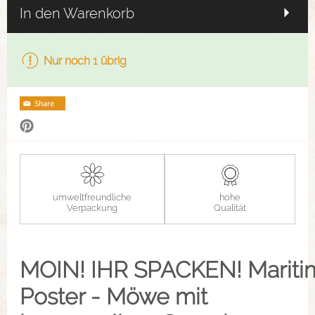
In den Warenkorb
Nur noch 1 übrig
umweltfreundliche
hohe
Verpackung
Qualität
MOIN! IHR SPACKEN!
Mariti
Poster - Möwe mit