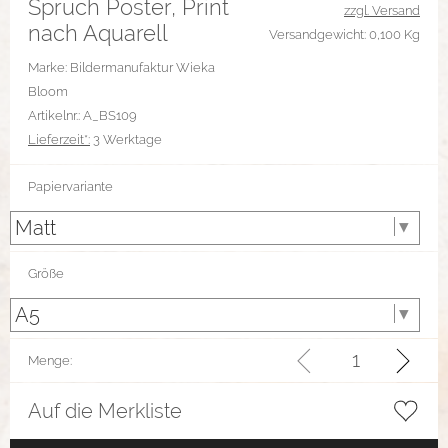
Spruch Poster, Print
zzgl. Versand
nach Aquarell
Versandgewicht: 0,100 Kg
Marke: Bildermanufaktur Wieka
Bloom
Artikelnr.: A_BS109
Lieferzeit*:
3 Werktage
Papiervariante
Größe
Menge:
Auf die Merkliste