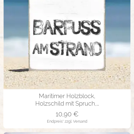
10x10x1 cm
10x10x2 cm
Maritimer Holzblock,
Holzschild mit Spruch,…
10,90
€
Endpreis*
zzgl. Versand