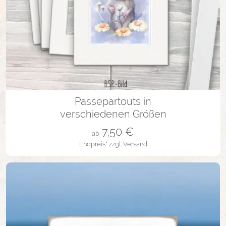
20x25/12x18 cm
25x35/19x29
Passepartouts in
verschiedenen Größen
7,50
€
ab
Endpreis*
zzgl. Versand