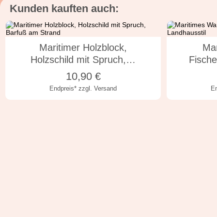
Kunden kauften auch:
10x10x1 cm
10x10x2 cm
i
Maritimer Holzblock,
Mar
Holzschild mit Spruch,…
Fisch
10,90
€
Endpreis*
zzgl. Versand
E