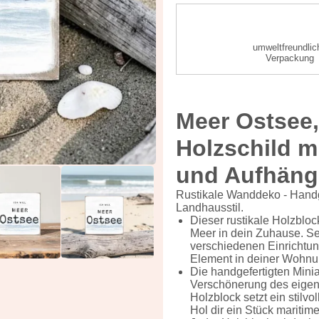
umweltfreundlic
Verpackung
Meer Ostsee, 
Holzschild m
und Aufhän
Rustikale Wanddeko - Handg
Landhausstil.
Dieser rustikale Holzblo
Meer in dein Zuhause. Se
verschiedenen Einrichtung
Element in deiner Wohnu
Die handgefertigten Mini
Verschönerung des eigen
Holzblock setzt ein stilv
Hol dir ein Stück mariti