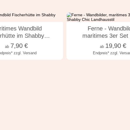
n vielen Varianten
in vielen Variant
itimes Wandbild
Ferne - Wandbil
erhütte im Shabby…
maritimes 3er Set
7,90
€
19,90
€
ab
ab
ndpreis*
zzgl. Versand
Endpreis*
zzgl. Versa