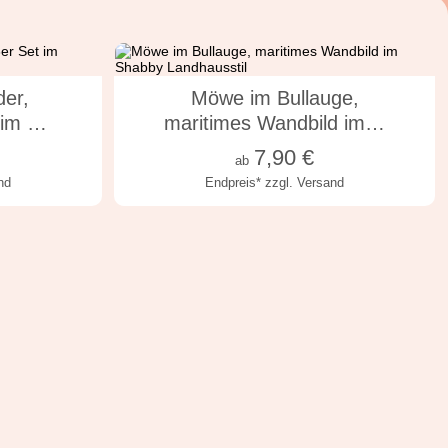
en
in vielen Varianten
der,
Möwe im Bullauge,
 im …
maritimes Wandbild im…
7,90
€
ab
nd
Endpreis*
zzgl. Versand