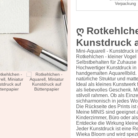
Verpackung
ღ
Rotkehlche
Kunstdruck a
Mini-Aquarell - Kunstdruck i
Rotkehlchen - kleiner Vogel 
Selbstbehalten für Zuhause
Hochwertiger Kunstdruck in M
handgemalten Aquarellbild. 
natürliche Struktur und matt
Ideal als kleines Kunstwerk 
als liebevolles Geschenk. M
stilvoll rahmen. Ob als Einze
sichharmonisch in jedes Wo
Die Rückseite des Prints ist
Meine MINIS sind geeignet 
Kinderzimmer, Büro oder als
Entdecke die Wirkung kleine
Jeder Kunstdruck ist eine R
Wieka Bloom und wird speziel