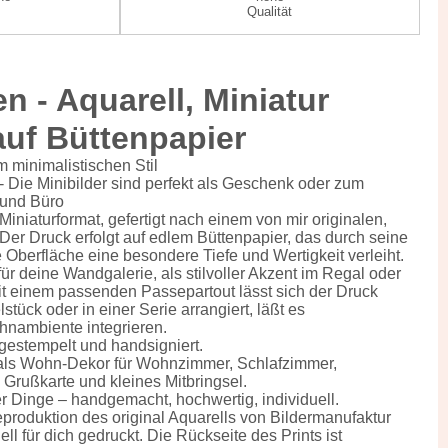
Qualität
n - Aquarell, Miniatur
uf Büttenpapier
m minimalistischen Stil
- Die Minibilder sind perfekt als Geschenk oder zum
 und Büro
iniaturformat, gefertigt nach einem von mir originalen,
Der Druck erfolgt auf edlem Büttenpapier, das durch seine
e Oberfläche eine besondere Tiefe und Wertigkeit verleiht.
für deine Wandgalerie, als stilvoller Akzent im Regal oder
it einem passenden Passepartout lässt sich der Druck
lstück oder in einer Serie arrangiert, läßt es
hnambiente integrieren.
 gestempelt und handsigniert.
als Wohn-Dekor für Wohnzimmer, Schlafzimmer,
 Grußkarte und kleines Mitbringsel.
r Dinge – handgemacht, hochwertig, individuell.
eproduktion des original Aquarells von Bildermanufaktur
l für dich gedruckt. Die Rückseite des Prints ist