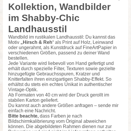
Kollektion, Wandbilder
im Shabby-Chic
Landhausstil
Wandbild im rustikalen Landhausstil: Du kannst das
Motiv
„Hirsch & Reh
“ als Print auf Holz, Leinwand
oder ungerahmt, als Kunstdruck auf FineArtPapier in
verschiedenen Größen, passend zu deiner Wand
bestellen.
Jede Variante wird liebevoll von Hand gefertigt und
erhält durch spezielle Filter, Texturen sowie gezielte
hinzugefügte Gebrauchsspuren, Kratzer und
Knitterfalten ihren einzigartigen Shabby-Effekt. So
erhältst du stets ein echtes Unikat in authentischer
Vintage-Optik.
Ab Formaten von 40 cm wird der Druck gerollt im
stabilen Karton geliefert.
Du kannst auch andere Größen anfragen – sende mir
einfach eine Nachricht.
Bitte beachte,
dass Farben je nach
Bildschirmkalibrierung vom Original abweichen
können. Die abgebildeten Rahmen dienen nur zur