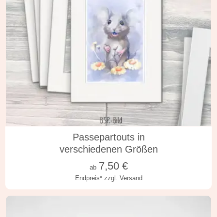
20x25/12x18 cm
25x35/19x29
Passepartouts in
verschiedenen Größen
7,50
€
ab
Endpreis*
zzgl. Versand